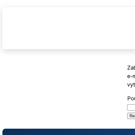
Video kurz Hygienické minimum
Zab
e-
vyt
Po
Re